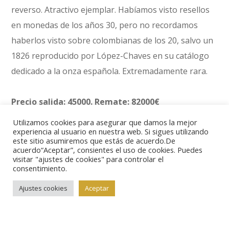
reverso. Atractivo ejemplar. Habíamos visto resellos
en monedas de los años 30, pero no recordamos
haberlos visto sobre colombianas de los 20, salvo un
1826 reproducido por López-Chaves en su catálogo
dedicado a la onza española. Extremadamente rara.
Precio salida: 45000. Remate: 82000€
Utilizamos cookies para asegurar que damos la mejor
experiencia al usuario en nuestra web. Si sigues utilizando
En cuanto a la colección de José Napoleón, se vendió
este sitio asumiremos que estás de acuerdo.De
en su totalidad, con importantes remates.
acuerdo“Aceptar”, consientes el uso de cookies. Puedes
visitar "ajustes de cookies" para controlar el
consentimiento.
Ajustes cookies
Aceptar