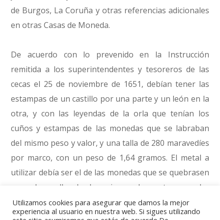
de Burgos, La Coruña y otras referencias adicionales
en otras Casas de Moneda.
De acuerdo con lo prevenido en la Instrucción
remitida a los superintendentes y tesoreros de las
cecas el 25 de noviembre de 1651, debían tener las
estampas de un castillo por una parte y un león en la
otra, y con las leyendas de la orla que tenían los
cuños y estampas de las monedas que se labraban
del mismo peso y valor, y una talla de 280 maravedíes
por marco, con un peso de 1,64 gramos. El metal a
utilizar debía ser el de las monedas que se quebrasen
con el resello de las piezas de cuatro y ocho
maravedíes. Las mismas se debían ejecutar en las
Utilizamos cookies para asegurar que damos la mejor
experiencia al usuario en nuestra web. Si sigues utilizando
nueve Casas de Moneda ordinarias, así como en el