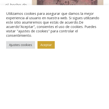
el hecho de
que estas
Utilizamos cookies para asegurar que damos la mejor
experiencia al usuario en nuestra web. Si sigues utilizando
monedas
este sitio asumiremos que estás de acuerdo.De
existan en
acuerdo“Aceptar”, consientes el uso de cookies. Puedes
visitar "ajustes de cookies" para controlar el
España y
consentimiento.
sean tan
Ajustes cookies
Aceptar
desconocidas, que no se hayan comentado más y que
no se hayan llevado a cabo experimentos en la
actualidad estudiando su eficacia en universidades e