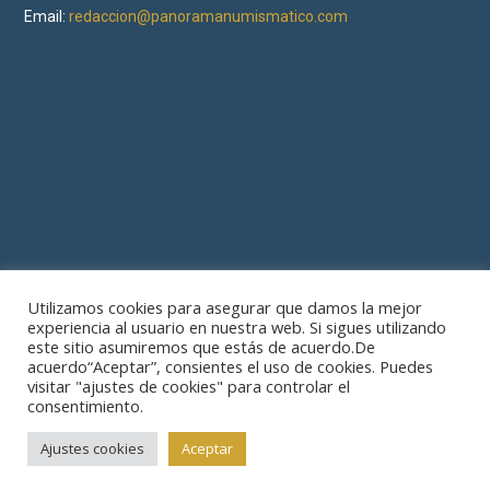
Email:
redaccion@panoramanumismatico.com
Utilizamos cookies para asegurar que damos la mejor
experiencia al usuario en nuestra web. Si sigues utilizando
este sitio asumiremos que estás de acuerdo.De
acuerdo“Aceptar”, consientes el uso de cookies. Puedes
visitar "ajustes de cookies" para controlar el
consentimiento.
© 2019 Asociación Española de Numismáticos Profesionales.
Aviso
Legal
y
Política de Privacidad.
|Diseño web realizado por
Beatriz Alcalá
Ajustes cookies
Aceptar