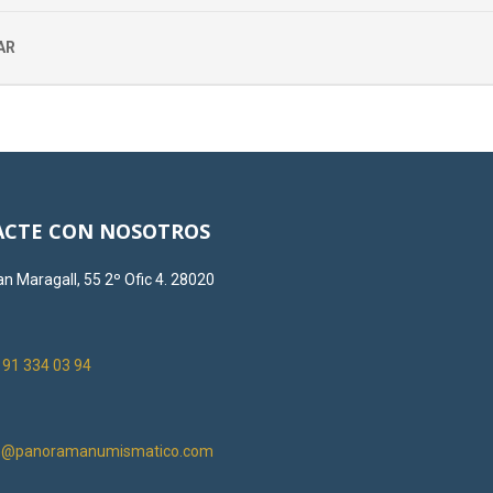
AR
CTE CON NOSOTROS
n Maragall, 55 2º Ofic 4. 28020
:
91 334 03 94
on@panoramanumismatico.com