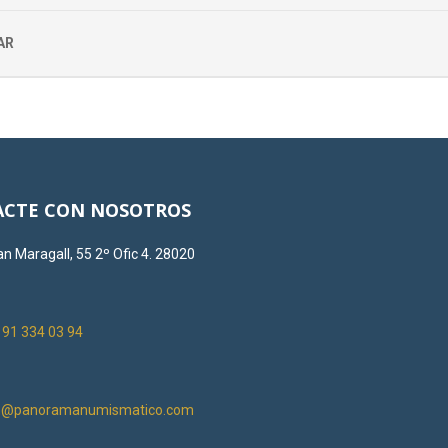
AR
CTE CON NOSOTROS
n Maragall, 55 2º Ofic 4. 28020
:
91 334 03 94
on@panoramanumismatico.com