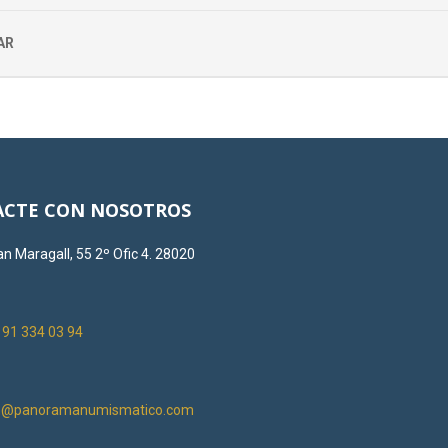
AR
CTE CON NOSOTROS
n Maragall, 55 2º Ofic 4. 28020
:
91 334 03 94
on@panoramanumismatico.com