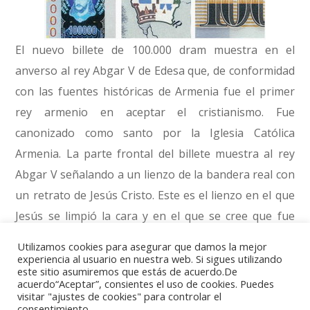
El nuevo billete de 100.000 dram muestra en el
anverso al rey Abgar V de Edesa que, de conformidad
con las fuentes históricas de Armenia fue el primer
rey armenio en aceptar el cristianismo. Fue
canonizado como santo por la Iglesia Católica
Armenia. La parte frontal del billete muestra al rey
Abgar V señalando a un lienzo de la bandera real con
un retrato de Jesús Cristo. Este es el lienzo en el que
Jesús se limpió la cara y en el que se cree que fue
grabado el retrato de Jesús. Después de haber visto
Utilizamos cookies para asegurar que damos la mejor
este retrato Abgar fue curado de la lepra.
experiencia al usuario en nuestra web. Si sigues utilizando
este sitio asumiremos que estás de acuerdo.De
acuerdo“Aceptar”, consientes el uso de cookies. Puedes
visitar "ajustes de cookies" para controlar el
consentimiento.