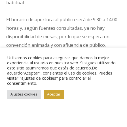
habitual.
El horario de apertura al público será de 9:30 a 14:00
horas y, según fuentes consultadas, ya no hay
disponibilidad de mesas, por lo que se espera un
convención animada y con afluencia de público.
Utilizamos cookies para asegurar que damos la mejor
La entrada es gratuita pero limitará la entrada
experiencia al usuario en nuestra web. Si sigues utilizando
este sitio asumiremos que estás de acuerdo.De
estableciéndose un aforo concreto como medida de
acuerdo“Aceptar”, consientes el uso de cookies. Puedes
visitar "ajustes de cookies" para controlar el
seguridad. En cuanto a la ubicación, tendrá lugar en
consentimiento.
el salón Cibeles.
Ajustes cookies
Aceptar