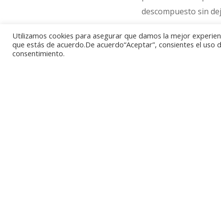
descompuesto sin dej
Utilizamos cookies para asegurar que damos la mejor experienci
El lugar en el que l
que estás de acuerdo.De acuerdo“Aceptar”, consientes el uso de
consentimiento.
la Puerta del Puente 
Molino de la Albolaf
Ribera que está lleva