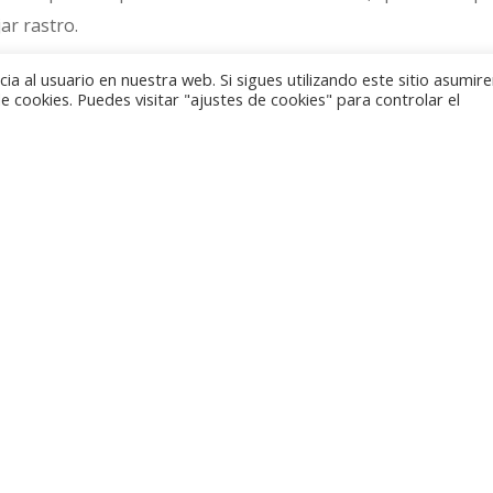
ar rastro.
a al usuario en nuestra web. Si sigues utilizando este sitio asumi
as monedas han estado más de doscientos años es una ramp
 cookies. Puedes visitar "ajustes de cookies" para controlar el
con el acceso a un arrecife o embarcadero del Guadalquivir,
ia. Los restos de este embarcadero han aparecido en las 
ndo a cabo la Consejería de Obras Públicas de la Junta de And