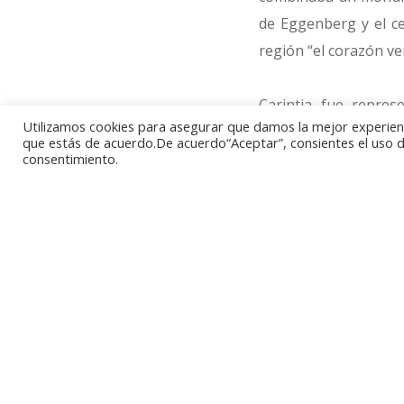
de Eggenberg y el c
región “el corazón ve
Carintia fue repres
Utilizamos cookies para asegurar que damos la mejor experienci
humanidad, la cetre
que estás de acuerdo.De acuerdo“Aceptar”, consientes el uso de
Klagenfurt, junto c
consentimiento.
región en alemán y e
vecindad geográfica.
La emisión más recien
que forma la riqueza 
que se puede disfru
Patrimonio de la Hum
Cada una de las mone