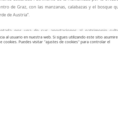
entro de Graz, con las manzanas, calabazas y el bosque q
rde de Austria”.
entada por una de sus aportaciones al patrimonio cultu
a al usuario en nuestra web. Si sigues utilizando este sitio asumi
ría, mientras que en el reverso se reconoce al mític
 cookies. Puedes visitar "ajustes de cookies" para controlar el
on las cabras monteses o el lago Wörthersee. Les acomp
n esloveno, dado que este idioma es habitual en las escuela
te, dedicada a la Baja Austria, recuerda la combinación de a
económica de la región, pero sin olvidar los deliciosos pa
tar en ella, representados por el valle del Wachau, dec
anidad.
das tiene un valor facial de 10 euros, está acuñada en pla