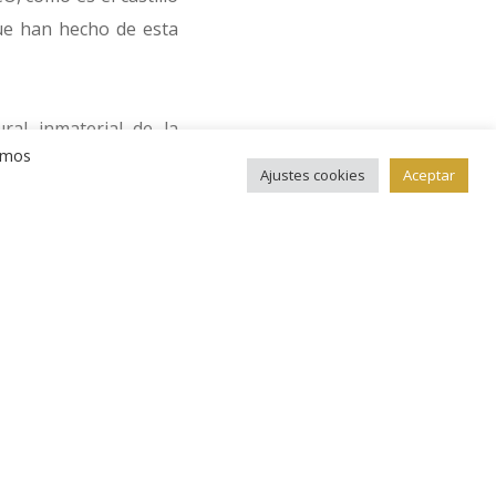
ue han hecho de esta
ral inmaterial de la
remos
o dragón Lindwurm de
Ajustes cookies
Aceptar
añan el nombre de la
s de la región por la
gricultura e industria
rajes naturales de los
larado por la UNESCO
ta de 925 milésimas y