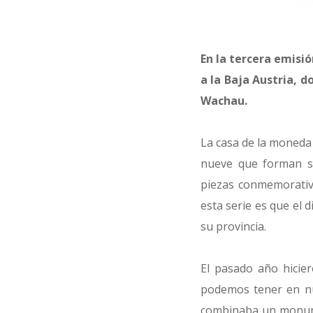
En la tercera emisió
a la Baja Austria, d
Wachau.
La casa de la moneda 
nueve que forman su
piezas conmemorativa
esta serie es que el 
su provincia.
El pasado año hicier
podemos tener en nu
combinaba un monume