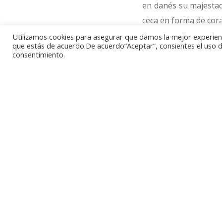
en danés su majestad 
ceca en forma de cor
Utilizamos cookies para asegurar que damos la mejor experienci
que estás de acuerdo.De acuerdo“Aceptar”, consientes el uso de
El reverso presenta 
consentimiento.
ellas, de nuevo, la m
ha dado cuenta. Por e
monograma son obra 
En su versión en pla
precioso de 999 mil
encuentra disponible
un peso de 9,3 gramo