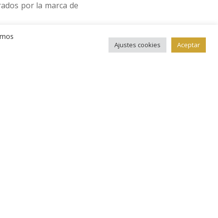
arados por la marca de
remos
Ajustes cookies
Aceptar
orte y enlazado entre
, por si alguien no se
l retrato real como el
Está acuñada en metal
límetros. También se
 euros de facial, con
: Royal Danish Mint.