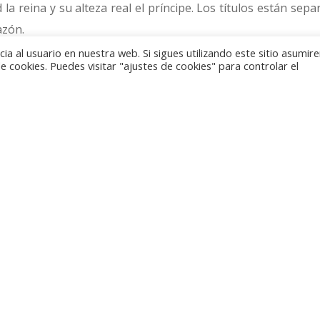
la reina y su alteza real el príncipe. Los títulos están sep
azón.
a al usuario en nuestra web. Si sigues utilizando este sitio asumi
 cookies. Puedes visitar "ajustes de cookies" para controlar el
el monograma con las iniciales unidas de la reina y su cons
arca de ceca del corazón, que es también el símbolo del amor
ncima figuran la fecha de su boda y el aniversario. Tanto e
del medallista Henrik Wiberg.
ta esta moneda tiene un facial de 500 coronas danesas. 
ésimas, con un peso de 31,1 gramos y un módulo de 38 mi
 en una aleación de cupro-níquel con acabado dorado, de 20
s y 27 milímetros de diámetro.
Información e imágenes