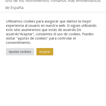
uno de los monumentos romanos más emblemáticos
de España.
Utilizamos cookies para asegurar que damos la mejor
De entre los muchos monumentos de la ciudad de
experiencia al usuario en nuestra web. Si sigues utilizando
Salamanca, la moneda representa la fachada del
este sitio asumiremos que estás de acuerdo.De
acuerdo“Aceptar”, consientes el uso de cookies. Puedes
Ayuntamiento en su famosa Plaza Mayor.
visitar "ajustes de cookies" para controlar el
consentimiento.
Finalmente, la composición del diseño para la moneda
Ajustes cookies
Aceptar
de San Cristóbal de La Laguna (Tenerife) es la que se
sale un poco más de lo tradicional. En primer término
se ve un alero de tejas, detrás del cual sobresalen la
torre de la Parroquia Matriz de Nuestra Señora de la
Concepción y, a la izquierda del campo, una planta de
verode, una especie endémica de las Islas Canarias.