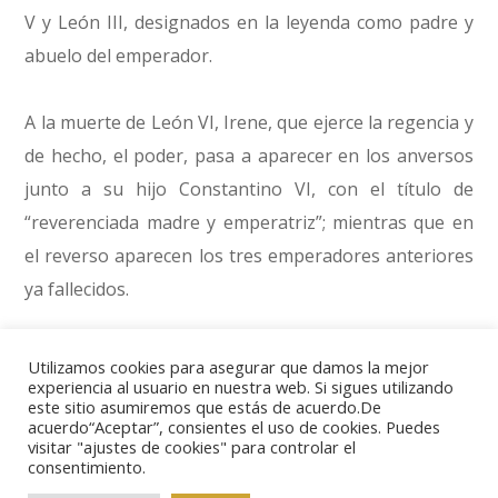
V y León III, designados en la leyenda como padre y
abuelo del emperador.
A la muerte de León VI, Irene, que ejerce la regencia y
de hecho, el poder, pasa a aparecer en los anversos
junto a su hijo Constantino VI, con el título de
“reverenciada madre y emperatriz”; mientras que en
el reverso aparecen los tres emperadores anteriores
ya fallecidos.
Tras un golpe de estado que la apartaría del poder y
Utilizamos cookies para asegurar que damos la mejor
experiencia al usuario en nuestra web. Si sigues utilizando
la mantuvo en el exilio durante un año, Irene volvió a
este sitio asumiremos que estás de acuerdo.De
Constantinopla reclamada por su hijo para compartir
acuerdo“Aceptar”, consientes el uso de cookies. Puedes
visitar "ajustes de cookies" para controlar el
el gobierno, dándole el título de Augusta. Este hecho
consentimiento.
marca una nueva etapa en los diseños monetarios, ya