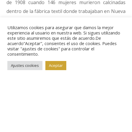
de 1908 cuando 146 mujeres murieron calcinadas
dentro de la fábrica textil donde trabajaban en Nueva
Cork, víctimas de las bombas incendiarias con las que
Utilizamos cookies para asegurar que damos la mejor
se pretendía que abandonaran el encierro que
experiencia al usuario en nuestra web. Si sigues utilizando
mantenían allí para reivindicar un mayor salario y una
este sitio asumiremos que estás de acuerdo.De
acuerdo“Aceptar”, consientes el uso de cookies. Puedes
mejora de sus condiciones de trabajo.
visitar "ajustes de cookies" para controlar el
consentimiento.
Así pues, en este 2011 celebramos el doble
Ajustes cookies
Aceptar
aniversario del centenario del Día Internacional de la
Mujer Trabajadora y el octogésimo de la consecución
del derecho al voto para las mujeres en España. La
figura de Clara Campoamor, activista en ambos
campos, ha sido una gran elección para la
conmemoración.