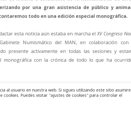
erizando por una gran asistencia de público y anima
 contaremos todo en una edición especial monográfica.
actar esta noticia aún estaba en marcha el
XV Congreso Na
 Gabinete Numismático del MAN, en colaboración con
do presente activamente en todas las sesiones y est
ial monográfica con la crónica de todo lo que ha ocurri
s comentamos que en los dos primeros días se han le
a al usuario en nuestra web. Si sigues utilizando este sitio asumi
 que hay que sumar las ponencias de cada sesión, y que, si 
 cookies. Puedes visitar "ajustes de cookies" para controlar el
rimonio numismático y Museos
, están siendo muchas las c
emos con las comunicaciones de tema libre, que prome