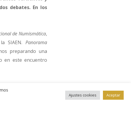
dos debates. En los
cional de Numismática
,
 la SIAEN.
Panorama
amos preparando una
do en este encuentro
ído más de cuarenta
remos
bien el tema principal
Ajustes cookies
Aceptar
uestiones que se han
ten una variedad tan