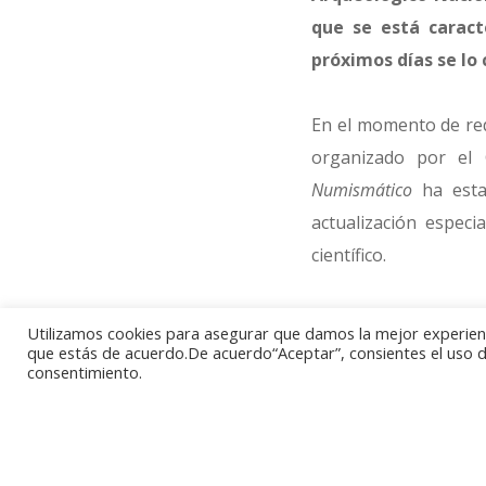
que se está caract
próximos días se lo
En el momento de red
organizado por el
Numismático
ha esta
actualización espec
científico.
Para abrir boca le
Utilizamos cookies para asegurar que damos la mejor experienci
comunicaciones, a las
que estás de acuerdo.De acuerdo“Aceptar”, consientes el uso de
consentimiento.
del Congreso es
Pat
tocado.
Hoy jueves terminar