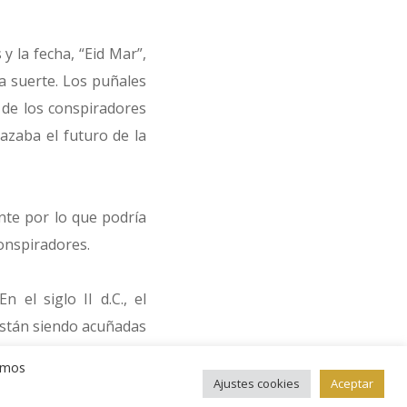
 la fecha, “Eid Mar”,
a suerte. Los puñales
 de los conspiradores
azaba el futuro de la
te por lo que podría
onspiradores.
el siglo II d.C., el
están siendo acuñadas
ripción que él y Casio
remos
Ajustes cookies
Aceptar