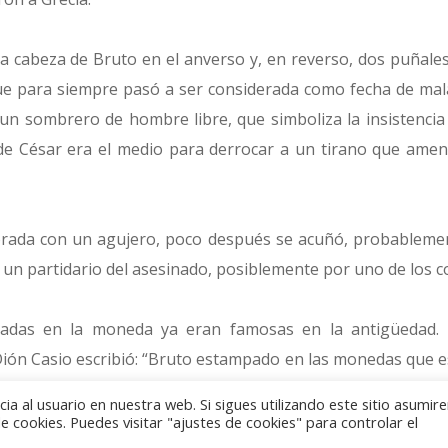
 cabeza de Bruto en el anverso y, en reverso, dos puñales y
ue para siempre pasó a ser considerada como fecha de mal
 un sombrero de hombre libre, que simboliza la insistencia
de César era el medio para derrocar a un tirano que amen
rada con un agujero, poco después se acuñó, probablemen
 un partidario del asesinado, posiblemente por uno de los c
das en la moneda ya eran famosas en la antigüedad. En 
ión Casio escribió: “Bruto estampado en las monedas que 
y una gorra y dos puñales, indicando por esto y por la insc
a al usuario en nuestra web. Si sigues utilizando este sitio asumi
ia.”
 cookies. Puedes visitar "ajustes de cookies" para controlar el