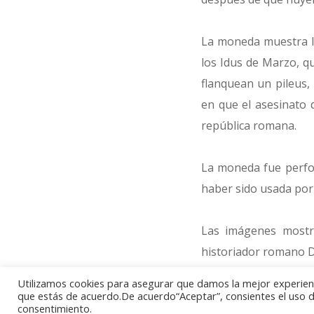
La moneda muestra la
los Idus de Marzo, q
flanquean un pileus,
en que el asesinato 
república romana.
La moneda fue perfo
haber sido usada por
Las imágenes mostra
historiador romano D
con su propia imagen 
Utilizamos cookies para asegurar que damos la mejor experienci
han liberado a la patr
que estás de acuerdo.De acuerdo“Aceptar”, consientes el uso de
consentimiento.