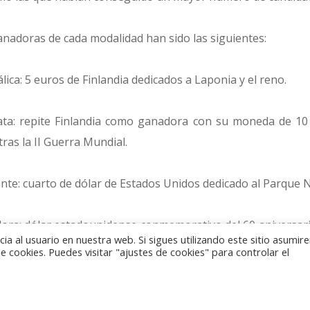
anadoras de cada modalidad han sido las siguientes:
ca: 5 euros de Finlandia dedicados a Laponia y el reno.
ta: repite Finlandia como ganadora con su moneda de 10 
tras la II Guerra Mundial.
te: cuarto de dólar de Estados Unidos dedicado al Parque Na
ra: dólar estadounidense conmemorativo del 60 aniversari
a al usuario en nuestra web. Si sigues utilizando este sitio asumi
 cookies. Puedes visitar "ajustes de cookies" para controlar el
 10 euros en plata italianos dedicados al 70 aniversario de 