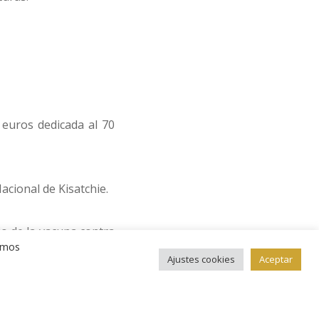
euros dedicada al 70
cional de Kisatchie.
o de la vacuna contra
remos
Ajustes cookies
Aceptar
la Paz en Europa.