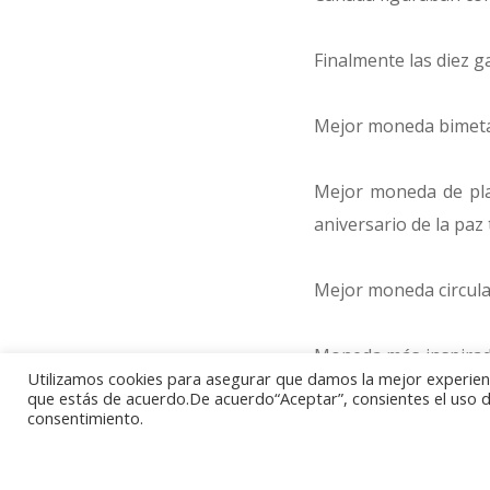
Finalmente las diez g
Mejor moneda bimetáli
Mejor moneda de pla
aniversario de la paz 
Mejor moneda circulan
Moneda más inspirado
Utilizamos cookies para asegurar que damos la mejor experienci
la polio.
que estás de acuerdo.De acuerdo“Aceptar”, consientes el uso de
consentimiento.
Moneda más artística: