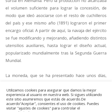
surtía en Alemania. Pero la producción no alcanzaba
el volumen suficiente para lograr la concesión, de
modo que ideó asociarse con el resto de cuchilleros
del país y ese mismo año (1891) lograron el primer
encargo oficial. A partir de aquí, la navaja del ejército
se fue modificando y mejorando, añadiendo distintos
utensilios auxiliares, hasta lograr el diseño actual,
popularizado mundialmente tras la Segunda Guerra
Mundial.
La moneda, que se ha presentado hace unos días,
está acuñada en una aleación de 835 milésimas de
Utilizamos cookies para asegurar que damos la mejor
plata y tiene un valor facial de 20 francos. El diseño es
experiencia al usuario en nuestra web. Si sigues utilizando
muy sencillo, ya que muestra en el anverso el tipo
este sitio asumiremos que estás de acuerdo.De
acuerdo“Aceptar”, consientes el uso de cookies. Puedes
habitual de estas series, con la cruz en el centro
visitar "ajustes de cookies" para controlar el