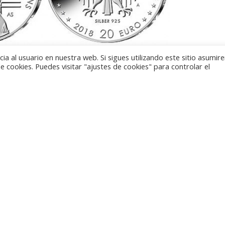
onible para su reserva la próxima acuñación de esta ser
a al usuario en nuestra web. Si sigues utilizando este sitio asumi
 cookies. Puedes visitar "ajustes de cookies" para controlar el
e, y que tendrá como protagonista al químico Ernst Otto
elebra con esta moneda.
anverso no es el retrato del homenajeado, sino la imagen ar
l dibenzo cromo con su estructura de doble cono, que le val
a leyenda que figurará en el canto es NATURWISSENSCHA
ríamos traducir algo así como “Las ciencias naturales
tora del diseño es la artista Katrin Pannicke.
ten los mismos elementos en el reverso, con el águila a
l valor facial, año de emisión, y composición metálica, pe