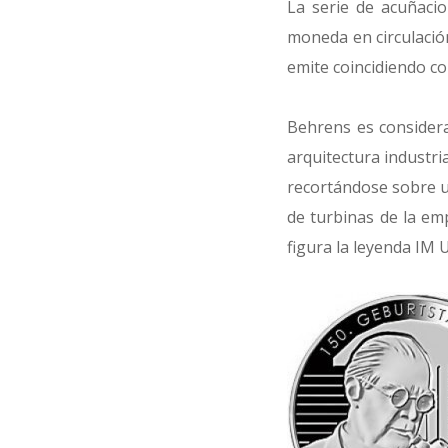
La serie de acuñaci
moneda en circulación
emite coincidiendo co
Behrens es considera
arquitectura industri
recortándose sobre u
de turbinas de la em
figura la leyenda I