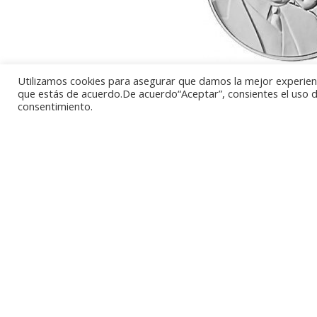
También está ya disp
Utilizamos cookies para asegurar que damos la mejor experienci
que estás de acuerdo.De acuerdo“Aceptar”, consientes el uso de
próximo 11 de octubr
consentimiento.
cuyo centenario se c
Esta vez el tema de 
logros: el modelo de
Química en 1973. L
NOCH BOESE, que pod
malas”. Esta vez la au
Ambas monedas compar
de la Unión Europea e