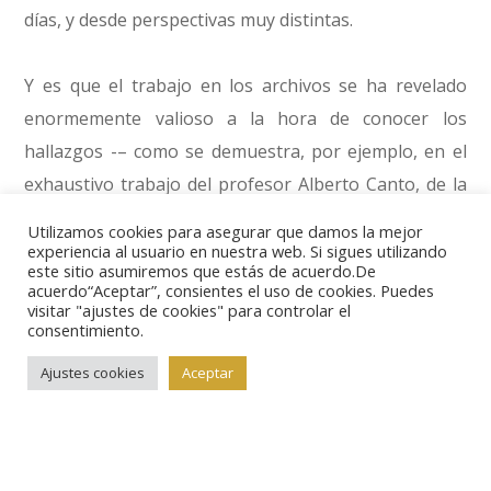
días, y desde perspectivas muy distintas.
Y es que el trabajo en los archivos se ha revelado
enormemente valioso a la hora de conocer los
hallazgos -– como se demuestra, por ejemplo, en el
exhaustivo trabajo del profesor Alberto Canto, de la
Universidad de Madrid, acerca de los tesoros
Utilizamos cookies para asegurar que damos la mejor
andalusíes-, de reconstruir la legislación monetaria
experiencia al usuario en nuestra web. Si sigues utilizando
este sitio asumiremos que estás de acuerdo.De
de las diferentes épocas -–las aportaciones de Mª
acuerdo“Aceptar”, consientes el uso de cookies. Puedes
visitar "ajustes de cookies" para controlar el
Teresa Muñoz Serrulla, o de José Mª de Francisco
consentimiento.
Olmos, ambos de la Universidad Complutense- y por
Ajustes cookies
Aceptar
supuesto, para el conocimiento de la falsificación.
Sobre este tema versa el texto de Eva Bernal Alonso,
del Archivo Histórico Nacional y el que cierra el
volumen, la interesante aportación del Dr. Rafael