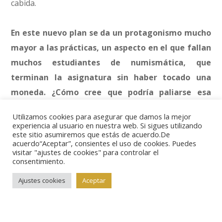
cabida.
En este nuevo plan se da un protagonismo mucho
mayor a las prácticas, un aspecto en el que fallan
muchos estudiantes de numismática, que
terminan la asignatura sin haber tocado una
moneda. ¿Cómo cree que podría paliarse esa
deficiencia?
Utilizamos cookies para asegurar que damos la mejor
experiencia al usuario en nuestra web. Si sigues utilizando
este sitio asumiremos que estás de acuerdo.De
Este es un problema evidente por el que me siento
acuerdo“Aceptar”, consientes el uso de cookies. Puedes
preocupado. En todas aquellas asignaturas que he
visitar "ajustes de cookies" para controlar el
consentimiento.
impartido con un número relativamente reducido de
alumnos he realizado prácticas con monedas para
Ajustes cookies
Aceptar
que tuvieran contacto con las piezas físicas. Creo que
la única forma de paliar tal evidente deficiencia en la