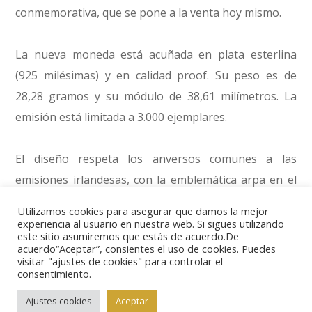
conmemorativa, que se pone a la venta hoy mismo.
La nueva moneda está acuñada en plata esterlina
(925 milésimas) y en calidad proof. Su peso es de
28,28 gramos y su módulo de 38,61 milímetros. La
emisión está limitada a 3.000 ejemplares.
El diseño respeta los anversos comunes a las
emisiones irlandesas, con la emblemática arpa en el
centro y la leyenda alrededor EIRE 2018. El reverso, en
Utilizamos cookies para asegurar que damos la mejor
cambio, muestra una imagen de Drácula salida de la
experiencia al usuario en nuestra web. Si sigues utilizando
este sitio asumiremos que estás de acuerdo.De
imaginación del artista David Rooney, quien se ha
acuerdo“Aceptar”, consientes el uso de cookies. Puedes
visitar "ajustes de cookies" para controlar el
inspirado en los vampiros de los cómics clásicos y en
consentimiento.
las películas clásicas de esta temática del siglo XX,
Ajustes cookies
Aceptar
hasta los años 60.