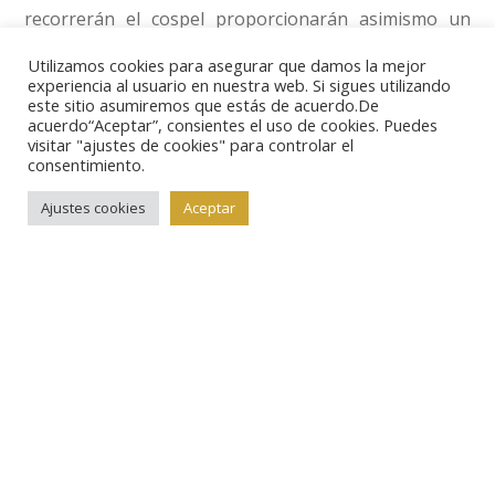
recorrerán el cospel proporcionarán asimismo un
acabado y un brillo especiales. En cuanto al
Utilizamos cookies para asegurar que damos la mejor
micrograbado con láser, reproduce también una hoja
experiencia al usuario en nuestra web. Si sigues utilizando
este sitio asumiremos que estás de acuerdo.De
de arce que incorpora el número 14, aludiendo al año
acuerdo“Aceptar”, consientes el uso de cookies. Puedes
visitar "ajustes de cookies" para controlar el
de emisión.
consentimiento.
Ajustes cookies
Aceptar
Las nuevas monedas de 2014, con una onza de plata,
acuñadas en metal precioso de 999 milésimas de
pureza, comenzarán a distribuirse a lo largo de este
mes de diciembre de 2013.
Fotos
: gentileza Royal Canadian Mint.