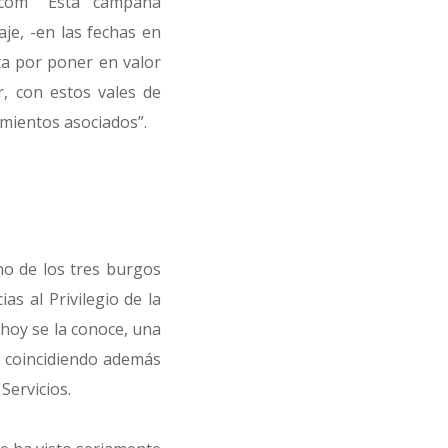
.com
“Esta campaña
je, -en las fechas en
ta por poner en valor
r, con estos vales de
imientos asociados”.
no de los tres burgos
s al Privilegio de la
 hoy se la conoce, una
, coincidiendo además
Servicios.