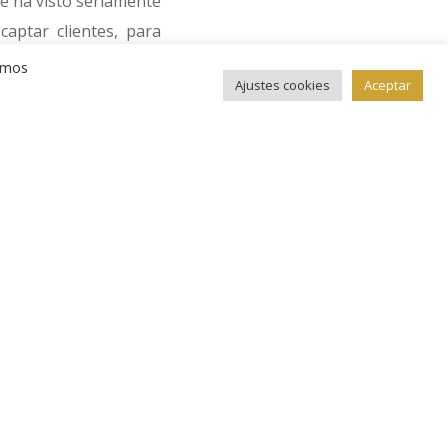
se ha visto seriamente
aptar clientes, para
vo el Casco Histórico,
remos
Ajustes cookies
Aceptar
 250 del Casco Viejo,
de billete antiguo, y
compras realizadas en
el tratado firmado por
, y tienen el logotipo