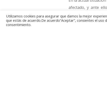
En la actual situació
afectado, y ante el
fidelizar a los de si
Utilizamos cookies para asegurar que damos la mejor experienci
que estás de acuerdo.De acuerdo“Aceptar”, consientes el uso de
de cuya actividad eco
consentimiento.
Desde el 14 de septi
regalarán a sus clie
por valor de 0,50, 1
otras tiendas.
Los “billetes” incorp
parte del rey de Nava