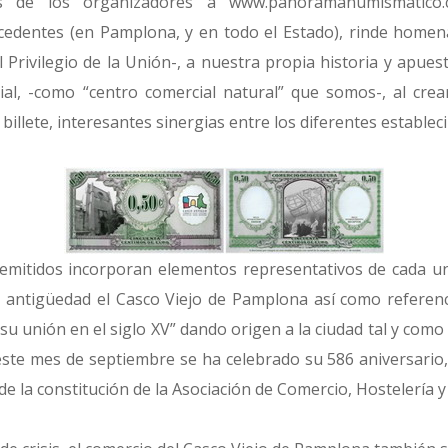
es de los organizadores a
www.panoramanumismatico
cedentes (en Pamplona, y en todo el Estado), rinde homena
Privilegio de la Unión-, a nuestra propia historia y apues
al, -como “centro comercial natural” que somos-, al crea
illete, interesantes sinergias entre los diferentes establec
” emitidos incorporan elementos representativos de cada u
antigüedad el Casco Viejo de Pamplona así como referencia
su unión en el siglo XV” dando origen a la ciudad tal y como
este mes de septiembre se ha celebrado su 586 aniversario
de la constitución de la Asociación de Comercio, Hostelería y 