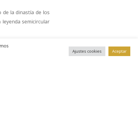
 de la dinastía de los
a leyenda semicircular
remos
l frontón del edificio
Ajustes cookies
Aceptar
 inferior del cospel,
 Felipe VI como nuevo