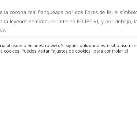
 la corona real flanqueada por dos flores de lis, el símbolo
la leyenda semicircular interna FELIPE VI, y por debajo, l
ÑA.
a al usuario en nuestra web. Si sigues utilizando este sitio asumi
duce la parte central del conjunto escultórico que adorna e
 cookies. Puedes visitar "ajustes de cookies" para controlar el
Diputados, obra del escultor Ponciano Ponzano. En la parte
JUNIO/ 2014, de la Proclamación en las cortes españolas de