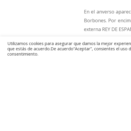
En el anverso aparece
Borbones. Por encima 
externa REY DE ESPA
Utilizamos cookies para asegurar que damos la mejor experienci
En el reveso se repro
que estás de acuerdo.De acuerdo“Aceptar”, consientes el uso de
consentimiento.
del Congreso de los 
aparece la fecha 19 
rey de España.