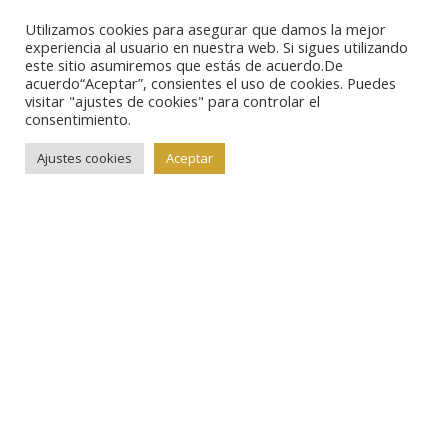
con las leyendas alusivas al año de acuñación, el
Utilizamos cookies para asegurar que damos la mejor
experiencia al usuario en nuestra web. Si sigues utilizando
banco de Rusia, el metal y el peso, así como el valor
este sitio asumiremos que estás de acuerdo.De
acuerdo“Aceptar”, consientes el uso de cookies. Puedes
facial, que es de 3 rublos.
visitar "ajustes de cookies" para controlar el
consentimiento.
El volumen de emisión se ha fijado en un máximo de
Ajustes cookies
Aceptar
3.000 ejemplares, todos ellos en calidad proof, y con
un contenido en plata de 925 milésimas de 31,1
gramos, además de un módulo de 39 milímetros.
Información e imágenes: Banco Central de Rusia.