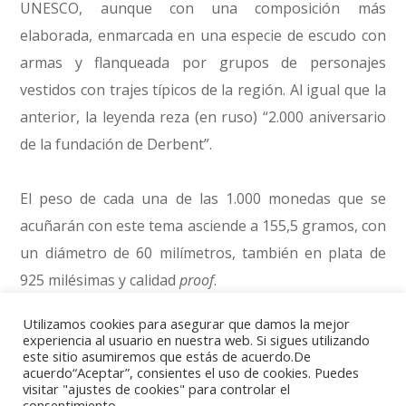
UNESCO, aunque con una composición más
elaborada, enmarcada en una especie de escudo con
armas y flanqueada por grupos de personajes
vestidos con trajes típicos de la región. Al igual que la
anterior, la leyenda reza (en ruso) “2.000 aniversario
de la fundación de Derbent”.
El peso de cada una de las 1.000 monedas que se
acuñarán con este tema asciende a 155,5 gramos, con
un diámetro de 60 milímetros, también en plata de
925 milésimas y calidad
proof
.
Utilizamos cookies para asegurar que damos la mejor
Mucho más sencillo es el diseño que se ha elegido
experiencia al usuario en nuestra web. Si sigues utilizando
este sitio asumiremos que estás de acuerdo.De
para el reverso de la moneda de oro, en el que
acuerdo“Aceptar”, consientes el uso de cookies. Puedes
simplemente aparece el escudo de armas de la ciudad.
visitar "ajustes de cookies" para controlar el
consentimiento.