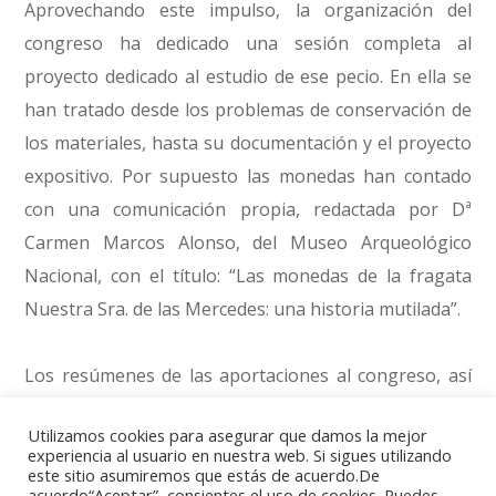
Aprovechando este impulso, la organización del
congreso ha dedicado una sesión completa al
proyecto dedicado al estudio de ese pecio. En ella se
han tratado desde los problemas de conservación de
los materiales, hasta su documentación y el proyecto
expositivo. Por supuesto las monedas han contado
con una comunicación propia, redactada por Dª
Carmen Marcos Alonso, del Museo Arqueológico
Nacional, con el título: “Las monedas de la fragata
Nuestra Sra. de las Mercedes: una historia mutilada”.
Los resúmenes de las aportaciones al congreso, así
como el programa definitivo, pueden descargarse
Utilizamos cookies para asegurar que damos la mejor
desde este enlace:
experiencia al usuario en nuestra web. Si sigues utilizando
http://museoarqua.mcu.es/actividades/PrimerCongresoN
este sitio asumiremos que estás de acuerdo.De
acuerdo“Aceptar”, consientes el uso de cookies. Puedes