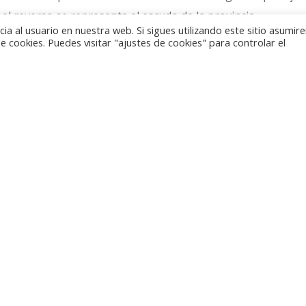
 el reverso se representa el escudo de la provincia.
a al usuario en nuestra web. Si sigues utilizando este sitio asumi
 cookies. Puedes visitar "ajustes de cookies" para controlar el
neda de Savonia se ha elegido a la gavia ártica, o colim
 regiones nórdicas, a la que se ha representado nadando en l
sla al fondo. En el reverso, siguiendo el mismo esquema d
 de la provincia.
 valor facial de cinco euros. Están acuñadas en cupro-níqu
e 27,25 milímetros. El volumen de emisión para cada uno
calidad
proof
, presentados en una cápsula protectora, más 
es 500 ejemplares se presentan numerados y con su correspon