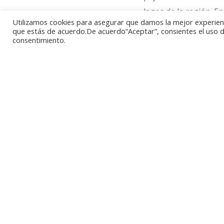
lagos de la región. En
Utilizamos cookies para asegurar que damos la mejor experienci
que estás de acuerdo.De acuerdo“Aceptar”, consientes el uso de
consentimiento.
Como motivo de la mo
característica de las
de un lago con una i
encontramos el escudo
Las monedas tienen un
gramos y un módulo d
10.000 jemplares en 
circular de los cual
autenticidad.