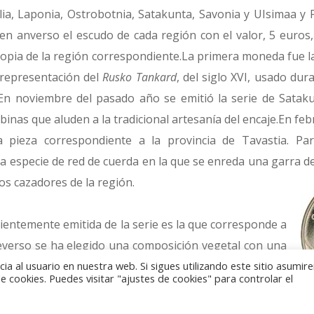
lia, Laponia, Ostrobotnia, Satakunta, Savonia y UIsimaa y F
 en anverso el escudo de cada región con el valor, 5 euros,
propia de la región correspondiente.La primera moneda fue la
 representación del
Rusko Tankard
, del siglo XVI, usado du
. En noviembre del pasado año se emitió la serie de Satak
inas que aluden a la tradicional artesanía del encaje.En fe
la pieza correspondiente a la provincia de Tavastia. Pa
 especie de red de cuerda en la que se enreda una garra de
os cazadores de la región.
ientemente emitida de la serie es la que corresponde a
everso se ha elegido una composición vegetal con una
un tronco de árbol. El motivo recuerda la tradición
a al usuario en nuestra web. Si sigues utilizando este sitio asumi
 cookies. Puedes visitar "ajustes de cookies" para controlar el
 la región, cuya principal sistema de cultivo era la roza
ara plantar después el cereal. Se trataba, además, de una a