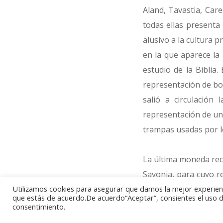
Aland, Tavastia, Care
todas ellas presenta
alusivo a la cultura 
en la que aparece la
estudio de la Biblia
representación de bob
salió a circulación 
representación de una
trampas usadas por l
La última moneda rec
Savonia, para cuyo r
espiga de centeno y 
Utilizamos cookies para asegurar que damos la mejor experienci
que estás de acuerdo.De acuerdo“Aceptar”, consientes el uso de
agrícola y granjera de
consentimiento.
y quema de bosques p