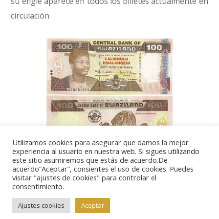
su efigie aparece en todos los billetes actualmente en
circulación
Utilizamos cookies para asegurar que damos la mejor
experiencia al usuario en nuestra web. Si sigues utilizando
La revisión de los billetes en las principales divisas se
este sitio asumiremos que estás de acuerdo.De
acuerdo“Aceptar”, consientes el uso de cookies. Puedes
hizo en 1999, pero recientemente, el Banco Central
visitar "ajustes de cookies" para controlar el
consentimiento.
de Suazilandia emitió billetes conmemorativos de 100
y 200 emalangeni.
Ajustes cookies
Aceptar