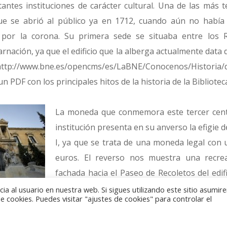
tantes instituciones de carácter cultural. Una de las más 
que se abrió al público ya en 1712, cuando aún no había 
por la corona. Su primera sede se situaba entre los R
nación, ya que el edificio que la alberga actualmente data de
p://www.bne.es/opencms/es/LaBNE/Conocenos/Historia/d
 PDF con los principales hitos de la historia de la Bibliotec
La moneda que conmemora este tercer cente
institución presenta en su anverso la efigie d
I, ya que se trata de una moneda legal con u
euros. El reverso nos muestra una recrea
fachada hacia el Paseo de Recoletos del edif
Biblioteca Nacional y el Museo Arqueológic
a al usuario en nuestra web. Si sigues utilizando este sitio asumi
 cookies. Puedes visitar "ajustes de cookies" para controlar el
las esculturas de Alfonso X el Sabio y de San Isidoro de S
 Por detrás, esquemáticamente, se representa el frontispicio