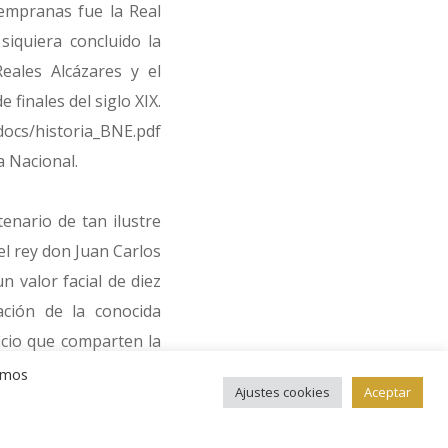
tempranas fue la Real
siquiera concluido la
eales Alcázares y el
 finales del siglo XIX.
ocs/historia_BNE.pdf
a Nacional.
nario de tan ilustre
el rey don Juan Carlos
n valor facial de diez
ción de la conocida
icio que comparten la
o Nacional. En primer
remos
Ajustes cookies
Aceptar
evilla que adornan la
 de esta fachada.