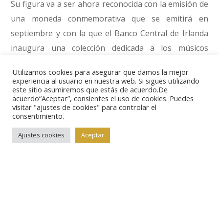
Su figura va a ser ahora reconocida con la emisión de
una moneda conmemorativa que se emitirá en
septiembre y con la que el Banco Central de Irlanda
inaugura una colección dedicada a los músicos
modernos irlandeses. Esta serie se desarrollará entre
Utilizamos cookies para asegurar que damos la mejor
2018 y 2020 y contará con piezas conmemorativas
experiencia al usuario en nuestra web. Si sigues utilizando
este sitio asumiremos que estás de acuerdo.De
dedicadas entre otros a Phil Lynott y Luke Kelly.
acuerdo“Aceptar”, consientes el uso de cookies. Puedes
visitar "ajustes de cookies" para controlar el
consentimiento.
La moneda tiene un valor facial de 15 euros y está
acuñada en plata en calidad proof. El diseño es obra
Ajustes cookies
Aceptar
del artista Michael Guilfoyle y el volumen de emisión
es de 3.000 ejemplares. De momento no se han
publicado más datos sobre este lanzamiento, cuyo
anuncio se ha adelantado unos meses a su puesta en
circulación.