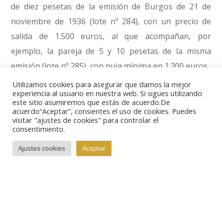
de diez pesetas de la emisión de Burgos de 21 de
noviembre de 1936 (lote nº 284), con un precio de
salida de 1.500 euros, al que acompañan, por
ejemplo, la pareja de 5 y 10 pesetas de la misma
emisión (lote nº 285), con puja mínima en 1.200 euros.
Utilizamos cookies para asegurar que damos la mejor
experiencia al usuario en nuestra web. Si sigues utilizando
Los aficionados a la moneda hispánica antigua
este sitio asumiremos que estás de acuerdo.De
también tienen donde elegir con un buen conjunto de
acuerdo“Aceptar”, consientes el uso de cookies. Puedes
visitar "ajustes de cookies" para controlar el
piezas especialmente de la Bética, de las que
consentimiento.
destacaríamos un divisor de electro hispano-
Ajustes cookies
Aceptar
cartaginés (lote nº 1), con salida en 350 euros; o los
ases de
Brutobriga
(lote nº 44) o
Lascuta
(lote nº 55).
Hay moneda árabe, tanto andalusí como extranjera, y
piezas de los reinos cristianos peninsulares como