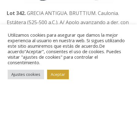
Lot 342.
GRECIA ANTIGUA. BRUTTIUM. Caulonia.
Estátera (525-500 a.C.). A/ Apolo avanzando a der. con
rama y pequeño Daimón corriendo por su brazo; a
Utilizamos cookies para asegurar que damos la mejor
der. cierva con cabeza vuelta; KAVΛ. R/ Incuso del anv.
experiencia al usuario en nuestra web. Si sigues utilizando
este sitio asumiremos que estás de acuerdo.De
salvo rama y el Daimón. AR 7,41 g. 30,4 mm. COP-
acuerdo“Aceptar”, consientes el uso de cookies. Puedes
visitar "ajustes de cookies" para controlar el
1698. SBG-252. Ligeramente abrillantada. MBC+. Muy
consentimiento.
rara. Ex Col. Guadán 1483.
Ajustes cookies
Aceptar
A continuación, encontramos piezas muy
seleccionadas de diferentes épocas, entre los que
destacan este sestercio, el excelente híbrido de Sevilla
y Granada o el cincuentín de 1626: