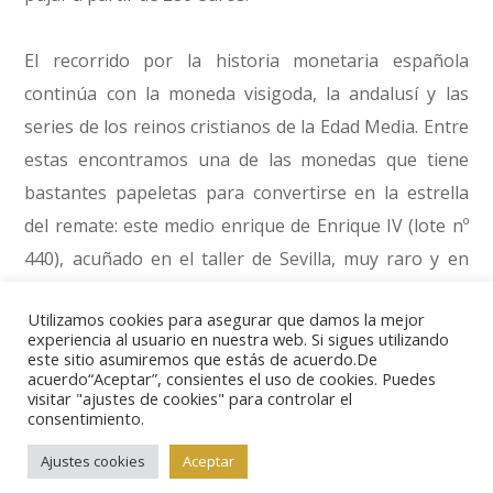
El recorrido por la historia monetaria española
continúa con la moneda visigoda, la andalusí y las
series de los reinos cristianos de la Edad Media. Entre
estas encontramos una de las monedas que tiene
bastantes papeletas para convertirse en la estrella
del remate: este medio enrique de Enrique IV (lote nº
440), acuñado en el taller de Sevilla, muy raro y en
muy buena conservación, que sale a subasta desde
Utilizamos cookies para asegurar que damos la mejor
4.000 euros.
experiencia al usuario en nuestra web. Si sigues utilizando
este sitio asumiremos que estás de acuerdo.De
acuerdo“Aceptar”, consientes el uso de cookies. Puedes
El gran capítulo dedicado a la monarquía española se
visitar "ajustes de cookies" para controlar el
consentimiento.
compone de más de doscientos lotes entre los que no
solo hay monedas, sino que entre medias se ha
Ajustes cookies
Aceptar
colado algún jetón, algún ponderal, etc. Entre las