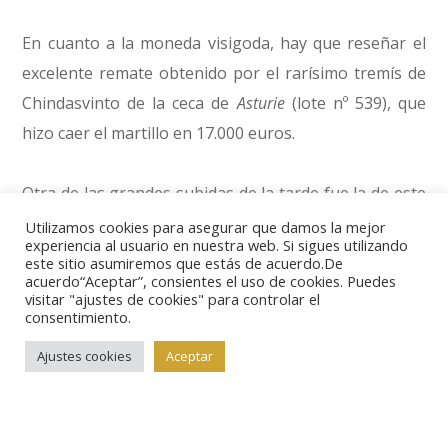
En cuanto a la moneda visigoda, hay que reseñar el
excelente remate obtenido por el rarísimo tremís de
Chindasvinto de la ceca de
Asturie
(lote nº 539), que
hizo caer el martillo en 17.000 euros.
Otra de las grandes subidas de la tarde fue la de este
castellano de Enrique IV de la ceca de Segovia (lote nº
Utilizamos cookies para asegurar que damos la mejor
experiencia al usuario en nuestra web. Si sigues utilizando
584), una posible pieza única, que partía desde un
este sitio asumiremos que estás de acuerdo.De
acuerdo“Aceptar”, consientes el uso de cookies. Puedes
precio en catálogo de 7.000 euros y se remató en
visitar "ajustes de cookies" para controlar el
12.500.
consentimiento.
Ajustes cookies
Aceptar
No hubo sorpresas demasiado llamativas en el
capítulo de emisiones de la monarquía española,
aunque se mantuvieron los buenos porcentajes de