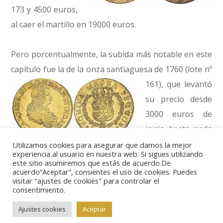
173 y 4500 euros,
al caer el martillo en 19000 euros.
Pero porcentualmente, la subida más notable en este
capítulo fue la de la onza santiaguesa de 1760 (lote nº
161),
que levantó
su precio desde
3000 euros de
inicio hasta nada
menos que 16000
Utilizamos cookies para asegurar que damos la mejor
experiencia al usuario en nuestra web. Si sigues utilizando
de remate, es decir, que se multiplicó por más de
este sitio asumiremos que estás de acuerdo.De
acuerdo“Aceptar”, consientes el uso de cookies. Puedes
cinco.
visitar "ajustes de cookies" para controlar el
consentimiento.
En la ceca de Lima fue el oro el que se llevó los
Ajustes cookies
Aceptar
mejores remates que, aunque no fueron tan