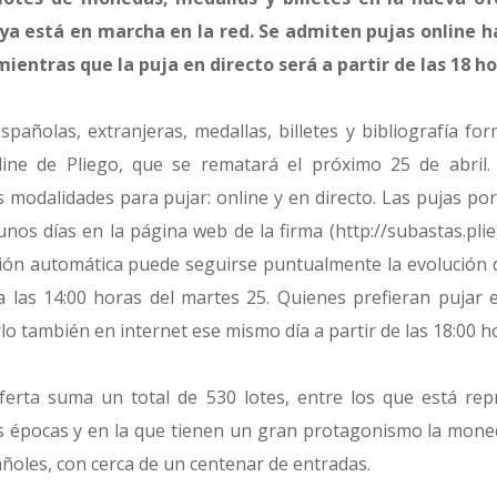
 ya está en marcha en la red. Se admiten pujas online ha
mientras que la puja en directo será a partir de las 18 h
pañolas, extranjeras, medallas, billetes y bibliografía for
ine de Pliego, que se rematará el próximo 25 de abril
s modalidades para pujar: online y en directo. Las pujas po
unos días en la página web de la firma (
http://subastas.pli
ción automática puede seguirse puntualmente la evolución d
 las 14:00 horas del martes 25. Quienes prefieran pujar 
o también en internet ese mismo día a partir de las 18:00 h
oferta suma un total de 530 lotes, entre los que está re
s épocas y en la que tienen un gran protagonismo la mone
pañoles, con cerca de un centenar de entradas.