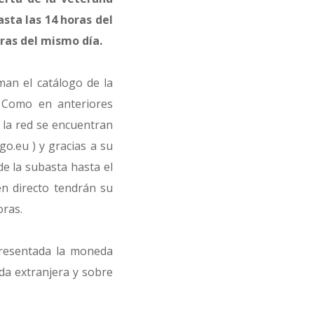
sta las 14 horas del
oras del mismo día.
man el catálogo de la
. Como en anteriores
r la red se encuentran
ego.eu
) y gracias a su
e la subasta hasta el
en directo tendrán su
oras.
presentada la moneda
da extranjera y sobre