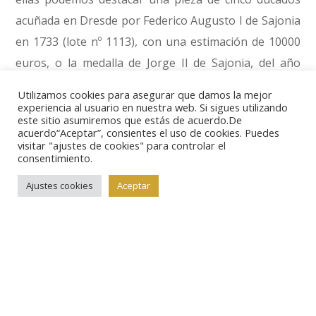
acuñada en Dresde por Federico Augusto I de Sajonia
en 1733 (lote nº 1113), con una estimación de 10000
euros, o la medalla de Jorge II de Sajonia, del año
1900 (lote nº 1143) también en 10000 euros.
Utilizamos cookies para asegurar que damos la mejor
experiencia al usuario en nuestra web. Si sigues utilizando
este sitio asumiremos que estás de acuerdo.De
acuerdo“Aceptar”, consientes el uso de cookies. Puedes
visitar "ajustes de cookies" para controlar el
consentimiento.
Ajustes cookies
Aceptar
Continúa la oferta de oro alemán con una completa
colección de época imperial formada por más de
cuatrocientos lotes, un brillante recorrido por las
acuñaciones de mayor valor de los siglos XIX y XX. Son
varios los lotes cuya estimación supera los 20000