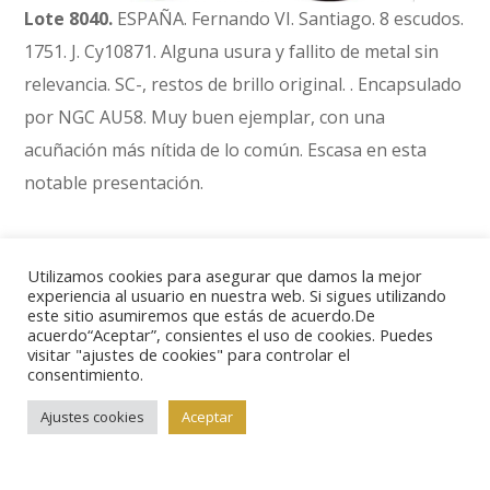
Lote 8040.
ESPAÑA. Fernando VI. Santiago. 8 escudos.
1751. J. Cy10871. Alguna usura y fallito de metal sin
relevancia. SC-, restos de brillo original. . Encapsulado
por NGC AU58. Muy buen ejemplar, con una
acuñación más nítida de lo común. Escasa en esta
notable presentación.
Precio salida: 2750€. Remate: 3000€
Utilizamos cookies para asegurar que damos la mejor
experiencia al usuario en nuestra web. Si sigues utilizando
este sitio asumiremos que estás de acuerdo.De
acuerdo“Aceptar”, consientes el uso de cookies. Puedes
visitar "ajustes de cookies" para controlar el
consentimiento.
Ajustes cookies
Aceptar
Lote 8053.
ESPAÑA. Carlos III. Madrid. 8 escudos.