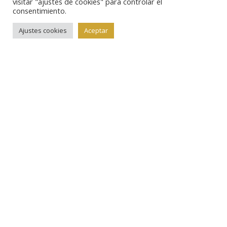
visitar "ajustes de cookies" para controlar el
consentimiento.
categoria=TO&pagina=1
Ajustes cookies
Aceptar
Toda la información referente a Numismática Lavín:
http://www.numismaticalavin.com/