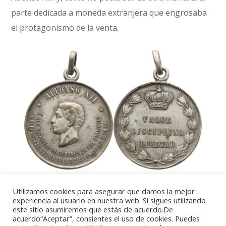
parte dedicada a moneda extranjera que engrosaba
el protagonismo de la venta.
Para acceder a los lotes disponibles, pinche en el
Utilizamos cookies para asegurar que damos la mejor
siguiente link:
experiencia al usuario en nuestra web. Si sigues utilizando
este sitio asumiremos que estás de acuerdo.De
acuerdo“Aceptar”, consientes el uso de cookies. Puedes
https://appcoinlavin.es/venta.php?