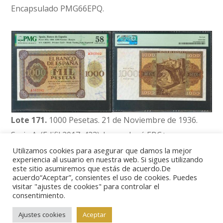
Encapsulado PMG66EPQ.
Lote 171.
1000 Pesetas. 21 de Noviembre de 1936.
Serie A. (Edifil 2017: 423). Inusual así. EBC+.
Encapsulado PMG58. (para hacerse una idea de la
Utilizamos cookies para asegurar que damos la mejor
experiencia al usuario en nuestra web. Si sigues utilizando
rareza de este billete en esta calidad, PMG otorga a
este sitio asumiremos que estás de acuerdo.De
acuerdo“Aceptar”, consientes el uso de cookies. Puedes
día 1 de Noviembre de 2021 la décima mejor
visitar "ajustes de cookies" para controlar el
calificación a este billete, junto a otros cinco).
consentimiento.
Ajustes cookies
Aceptar