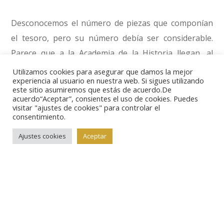
Desconocemos el número de piezas que componían
el tesoro, pero su número debía ser considerable.
Parece que a la Academia de la Historia llegan, al
menos, dieciocho monedas, de tres envíos diferentes,
Utilizamos cookies para asegurar que damos la mejor
experiencia al usuario en nuestra web. Si sigues utilizando
aunque dado el tiempo transcurrido y los avatares
este sitio asumiremos que estás de acuerdo.De
sufridos por el monetario, resulta prácticamente
acuerdo“Aceptar”, consientes el uso de cookies. Puedes
visitar "ajustes de cookies" para controlar el
imposible saber si los ejemplares conservados con
consentimiento.
esos tipos pertenecen o no al tesoro de Manzaneda.
Ajustes cookies
Aceptar
Además, las monedas de las que se da noticia son
bastante comunes.
Hasta donde podemos conocer de la composición del
hallazgo, se trataría de un atesoramiento cerrado en
los primeros años del reinado de Tiberio. En su