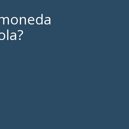
a moneda
ola?