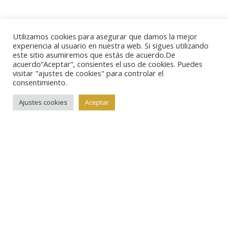
Utilizamos cookies para asegurar que damos la mejor
experiencia al usuario en nuestra web. Si sigues utilizando
este sitio asumiremos que estás de acuerdo.De
acuerdo“Aceptar”, consientes el uso de cookies. Puedes
visitar "ajustes de cookies" para controlar el
consentimiento.
Ajustes cookies
Aceptar
Admin
Marzo 1, 2023
No Hay Comentarios
Subastas
Subastas nacionales
Grandes resultados en Cayón