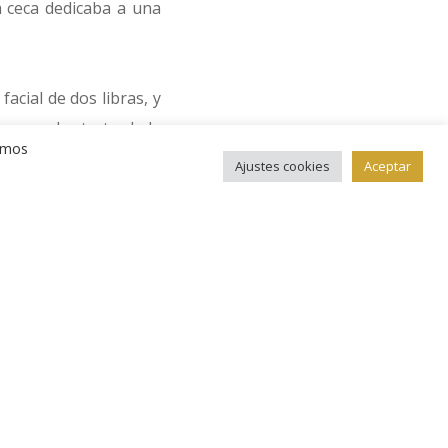
 ceca dedicaba a una
acial de dos libras, y
emos el retrato de la
remos
Ajustes cookies
Aceptar
 conocida como “spade
an los tres leones de
illo exterior figura la
IS A GUINEA? ’TIS A
ior de la moneda está
legido oro rojo de 22