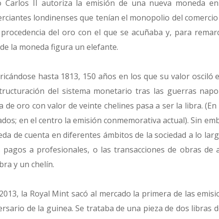
 Carlos II autoriza la emisión de una nueva moneda e
erciantes londinenses que tenían el monopolio del comercio
 procedencia del oro con el que se acuñaba y, para rema
 de la moneda figura un elefante.
icándose hasta 1813, 150 años en los que su valor osciló e
tructuración del sistema monetario tras las guerras napo
de oro con valor de veinte chelines pasa a ser la libra. (En l
dos; en el centro la emisión conmemorativa actual). Sin em
 de cuenta en diferentes ámbitos de la sociedad a lo largo 
 pagos a profesionales, o las transacciones de obras de a
bra y un chelín.
2013, la Royal Mint sacó al mercado la primera de las emi
ersario de la guinea. Se trataba de una pieza de dos libras d