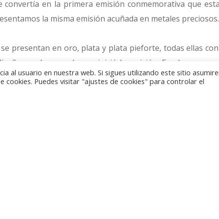
e convertía en la primera emisión conmemorativa que esta
esentamos la misma emisión acuñada en metales preciosos.
 presentan en oro, plata y plata pieforte, todas ellas con f
seño con la moneda que inició la emisión. En el anverso v
a al usuario en nuestra web. Si sigues utilizando este sitio asumi
deada de la leyenda correspondiente en el anillo exterior.
 cookies. Puedes visitar "ajustes de cookies" para controlar el
a copiado, utilizando la tecnología antigua, el tipo de la
a el escudo de la casa de Hannover, en el que se combin
 Escocia, el arpa de Irlanda y la flor de lis francesa. En el an
Y OF THE GOLDEN GUINEA. La leyenda del canto, WHAT 
á tomada de un verso de Stephen Kemble de 1809.
ndrá un volumen máximo de 1110 unidades. La parte inter
rillo de 22 quilates, mientras que para el exterior se ha e