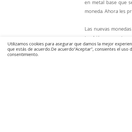
en metal base que s
moneda. Ahora les pr
Las nuevas monedas se
también comparten di
Utilizamos cookies para asegurar que damos la mejor experienci
soberana Isabel II ro
que estás de acuerdo.De acuerdo“Aceptar”, consientes el uso de
consentimiento.
Para el reverso se h
guinea”. En él figur
Inglaterra, el león de
leyenda ANNIVERSAR
SPLENDID THING, est
La emisión en oro te
fabricada en oro ama