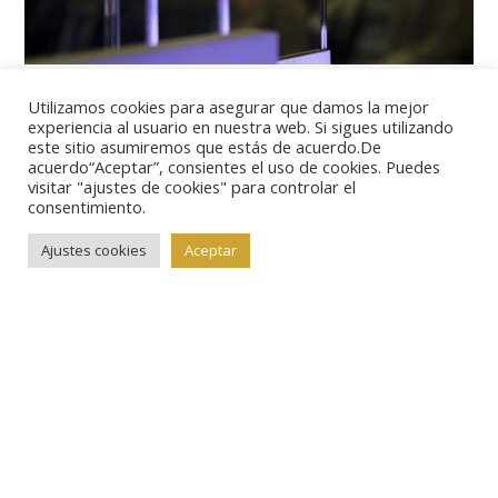
Y si bien los aspectos externos son los más
Utilizamos cookies para asegurar que damos la mejor
llamativos, la verdadera innovación de esta serie
experiencia al usuario en nuestra web. Si sigues utilizando
reside en la incorporación de novedosos elementos
este sitio asumiremos que estás de acuerdo.De
acuerdo“Aceptar”, consientes el uso de cookies. Puedes
de seguridad con las tecnologías más avanzadas, que
visitar "ajustes de cookies" para controlar el
consentimiento.
hagan aún más difícil la falsificación, como siempre,
algunos que se pueden percibir a simple vista, otros
Ajustes cookies
Aceptar
por el tacto o girando el billete y los más ocultos,
mediante maquinaria habilitada para ello.