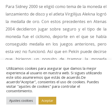
Para Sidney 2000 se eligió como tema de la moneda el
lanzamiento de disco y el atleta Virgilijus Alekna logró
la medalla de oro. Con estos precedentes en Atenas
2004 decidieron jugar sobre seguro y el tipo de la
moneda fue el ciclismo, deporte en el que se había
conseguido medalla en los juegos anteriores, pero
esta vez no funcionó. Así que en Pekín puede decirse
que hicieron un poquito de trampa: la moneda
conmemorativa llevaba la figura de un corredor muy
Utilizamos cookies para asegurar que damos la mejor
experiencia al usuario en nuestra web. Si sigues utilizando
estilizado. Nunca hasta entonces un atleta lituano
este sitio asumiremos que estás de acuerdo.De
había conseguido medalla en pruebas de velocidad
acuerdo“Aceptar”, consientes el uso de cookies. Puedes
visitar "ajustes de cookies" para controlar el
olímpicas, y Pekín no fue la excepción, pero en
consentimiento.
cambio sí consiguieron dos preseas en pentatlón,
Ajustes cookies
Aceptar
donde hay carreras, así que, aunque de un modo
indirecto, parece que se cumplió el buen augurio de